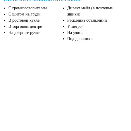
С громкоговорителем
Директ мейл (в почтовые
С щитом на груди
ящики)
В ростовой кукле
Расклейка объявлений
В торговом центре
У метро
На дверные ручки
На улице
Под дворники